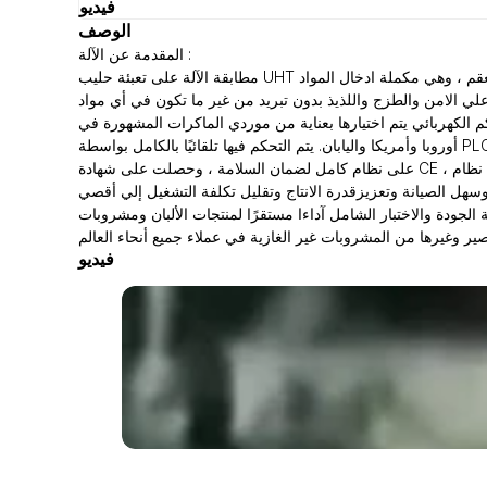
فيديو
الوصف
المقدمة عن الآلة :
مطابقة الآلة على تعبئة حليب UHT وعصير الفاكهة والقهوة ومشروبات الشاي ومشروبات البروتين النباتية والنبيذ ومجموعة متنوعة من المشروبات غير الغازية في الكرتون المعقم ، وهي مكملة ادخال المواد
علي الامن والطزج واللذيذ بدون تبريد من غير ما تكون في أي مواد
حكم الكهربائي يتم اختيارها بعناية من موردي الماكرات المشهورة في
أوروبا وأمريكا واليابان. يتم التحكم فيها تلقائيًا بالكامل بواسطة PLC وهو نظام المرتبط بين العامل والألة من خلال شاشة تشغل باللمس لتحقيق التواصل بينهما بإصدارات اللغات المختلفة تواصلا تاما. تحتوي الماكينة
على نظام كامل لضمان السلامة ، وحصلت على شهادة CE ، ولديها نظام كامل لمراقبة الجودة مع نظام كامل للكشف عن الفشل ، ويمكن اكتشاف كل العطل من خلال نظام PLC الخاص بجهازنا ، وإظهار طريقة
يكل البسيط والتشغيل المستقر والفعال وسهل الصيانة وتعزيزقدرة الانتاج وتقليل تكلفة التشغيل إلي أقصي
الجودة والاختبار الشامل آداءا مستقرًا لمنتجات الألبان ومشروبات
فيديو