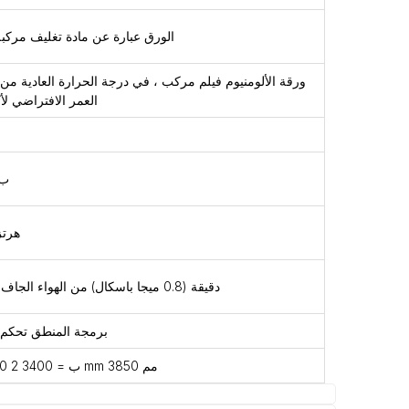
الورق عبارة عن مادة تغليف مركبة
العمر الافتراضي لأكثر 
380 ب
50 هرتز / 
1.53 / دقيقة (0.8 ميجا باسكال) من الهواء الجاف والنظيف
برمجة المنطق تحكم 
ل W ث B ب = 3400 2 2200 mm 3850 مم