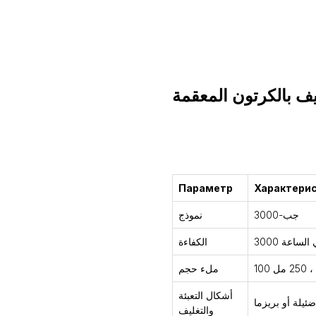
التشاور
Параметр
Характери
جب-3000
نموذج
في الساعة
الكفاءة
ملء حجم
أشكال التعبئة
ضئيلة أو بريزما
والتغليف