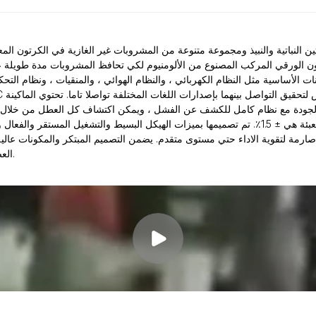
كرتون الورقي المركب المصنوع من الألومنيوم لكي تحافظ المشروبات مدة طويلة 
نات الأساسية مثل النظام الكهربائي ، والنظام الهوائي ، والمنقيات ، ونظام الت
حل المشكلات على شاشة اللمس. الآلة لديها درجة دقيقة عالية للتعبئة هي ± 1.5٪. تم تصميمها بميزات اله
صارمة لتقوية الاداء حتي مستوى متقدم. يضمن التصميم المبتكر والمكونات عالية 
العصير وغيرها من المشروبات غير الغازية في عملاء جميع أنحاء العالم.