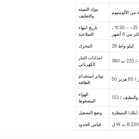
مواد التعبئة
 من الألومنيوم
والتغليف
ورقة الألومنيوم فيلم مركب ، في درجة الحرارة العادية من 25~ ~ 30℃ ،
تاريخ انتهاء
من 6 أشهر
الصلاحية
28 كيلو واط
المحرك
امدادات التيار
 / 220 ب
الكهربائي
تواتر استخدام
60 هرتز
الطاقة
الهواء
المضغوط
(بلك) السيطرة
وضع التشغيل
قياس الحدود