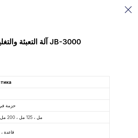
آلة التعبئة والتغليف بالكرتون المعقمة JB-3000
стика
3000 حزمة 
100 مل ، 125 مل ، 200 مل ، 250 مل
قاعدة ، 