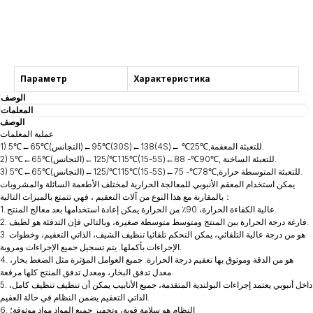
التشاور
Параметр
Характеристика
الوصف
المعلمات
الوصف
عملية المعلمات
1) 5℃←65℃(التجانس)←95℃(30S)←138(4S)← ℃25℃,للتعبئة المعقمة.
2) 5℃←65℃(التجانس)←115℃/125℃(5-15S)←88 -℃90℃, للتعبئة الساخنة.
3) 5℃←65℃(التجانس)←115℃/125℃(5-15S)←75 -℃78℃,للتعبئة المتوسطة حرارة.
يمكن استخدام المعقم الأنبوبي للمعالجة الحرارية لمختلف الأطعمة السائلة والمشروبات
بالمقارنة مع هذا النوع من آلات التعقيم ، فهي تتمتع بالميزات التالية：
1. عالية الكفاءة الحرارة، 90٪ من الحرارة يمكن إعادة استخدامها بعد معالج المنتج.
2. فارغة درجة الحرارة بين المنتج ومتوسط متوسطة صغيرة، وبالتالي فإن التدفئة هو لطيف.
3. هو من درجة عالية التلقائي، يمكن التحكم تلقائيا تنظيف الشيف، الذاتي التعقيم، وخطوات
الإجراءات بأكملها. يتم تسجيل جميع الإجراءات ومروبة.
4. هو من الدقة وموثوق بها تعقيم درجة الحرارة. جميع العوامل المؤثرة مثل الضغط بخار،
معدل تدفق البخار، ومعدل تدفق المنتج كلها مرقعة.
5. داخل أنبوبي يعتمد إجراءات البولندية المتقدمة، جميع الأنابيب يمكن أن تنظيف تنظيف كامل،
الذاتي التعقيم يضمن النظام في حالة العقيم.
6. النظام هو سلامة قوية، وتجهيز جميع المواد مواد موثوقة؛