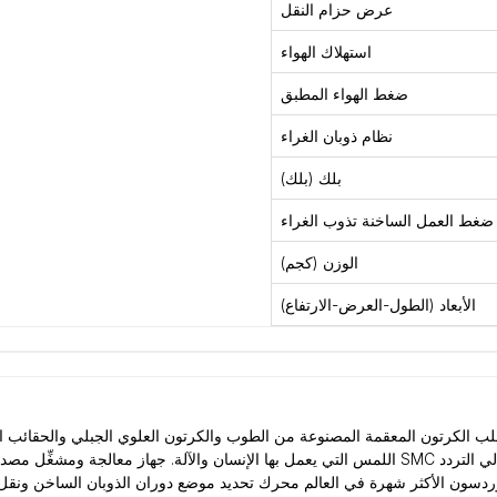
عرض حزام النقل
استهلاك الهواء
ضغط الهواء المطبق
نظام ذوبان الغراء
بلك (بلك)
ضغط العمل الساخنة تذوب الغراء
الوزن (كجم)
الأبعاد (الطول-العرض-الارتفاع)
لكرتون المعقمة المصنوعة من الطوب والكرتون العلوي الجبلي والحقائب المستخدمة في تغل
اللمس التي يعمل بها الإنسان والآلة. جهاز معالجة ومشغِّل مصدر الهواء يعتمد مكونات التحكم بالهواء
نوردسون الأكثر شهرة في العالم محرك تحديد موضع دوران الذوبان الساخن ونقل 