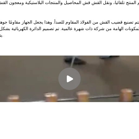
 المنتج تلقائيا، ونقل القش قش المحاصيل والمنتجات البلاستيكية ومعجون القش و
3. يتم توفير هيكل ميكانيكي محسن من أجل المتانة وسهولة الصيانة.