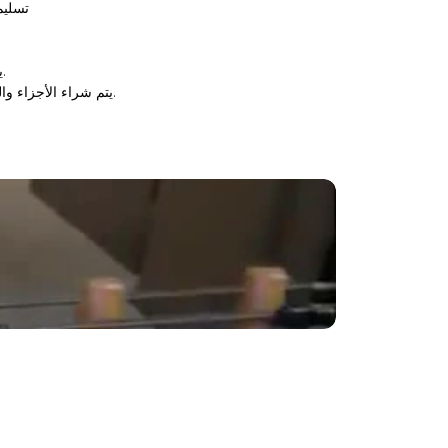
تسليم
1.يتم تصنيع قضيب القش من الفولاذ المقاوم للصدأ. وهذا يجعل الجهاز مقاومًا جوهريًا للتآكل. كما تلبي الآلة متطلبات معايير السلامة الغذائية الوطنية.
2.يتم شراء الأجزاء والمكونات الهامة من شركة ذات شهرة عالمية. تم تصميم الدائرة الكهربائية بشكل يراعي الاعتبارات مع تدابير وقائية. إنها تظهر أداء ثابتا وموثوقا به.