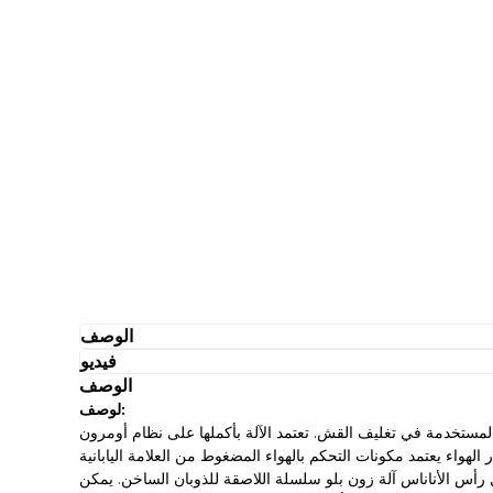
الوصف
فيديو
الوصف
لوصف:
يف القش. تعتمد الآلة بأكملها على نظام أومرون PLC (Omron PLC)، وشاشة
 المضغوط من العلامة اليابانية SMC باستخدام صمام الملف اللولبي عالي التردد MAC في الولايات المتحدة ؛
رأس الأناناس آلة زون بلو سلسلة اللاصقة للذوبان الساخن. يمكن