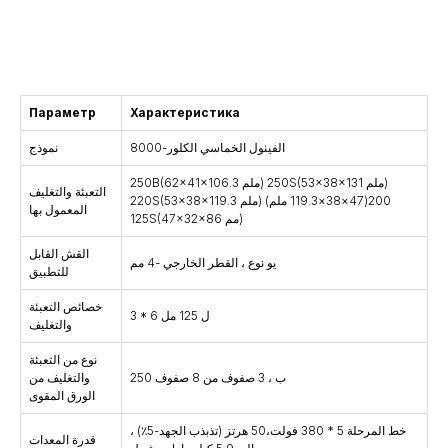
التشاور
Параметр
Характеристика
الفينول الخماسي الكلور-8000
نموذج
250B(62×41×106.3 ملم) 250S(53×38×131 ملم)
التعبئة والتغليف
220S(53×38×119.3 ملم) 200(47×38×119.3 ملم)
المعمول بها
125S(47×32×86 مم)
القش القابل
يو نوع ، القطر الخارجي -4 مم
للتطبيق
خصائص التعبئة
3 * 6 ل 125 مل
والتغليف
نوع من التعبئة
250 ب ، 3 صفوف من 8 صفوف
والتغليف من
الورق المقوى
خط المرحلة 5 * 380 فولت،50 هرتز (تذبذب الجهد-5٪) ،
قدرة المعدات