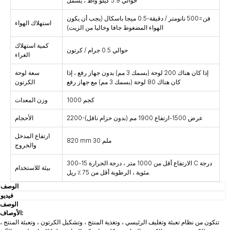
حوالي 5.9 كيلو واط ، يشمل
فن=500 نانومتر / دقيقة-0.5 ميجا باسكال (يجب أن يكون
استهلاك الهواء
الهواء المضغوط جافا وخاليا من الزيت)
كمية استهلاك
حوالي 0.5 جرام / كرتون
الغراء
إذا كان هناك 200 لوحة (بسمك 3 مم) بدون جهاز رفع ، إذا
سعة لوحة
كان هناك 80 لوحة (بسمك 3 مم) مع جهاز رفع
الكرتون
1000 كجم
وزن المعدات
2200-عرض 1500-ارتفاع 1900 مم (بدون حزام ناقل)
الأحجام
ارتفاع المدخل
820 mm 30 ملم
والخروج
الارتفاع أقل من 1000 متر ، درجة الحرارة 15-300 C درجة
بيئة للاستخدام
مئوية ، الرطوبة أقل من 75 ٪ ريل.
الوصف
فيديو
الوصف
الأوصاف:
تتكون من نظام تعبئة وتغليف الرئيسي ، وتغذية المنتج ، وتشكيل الكرتون ، وتعبئة المنتج ،