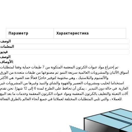
التشاور
Параметр
Характеристика
الوصف
المعلمات
فيديو
الوصف
الأوصاف:
تم إختراع مواد عبوات الكرتون المعقمة المتكونة من 7 طبقات حماية وفقا لمتطلبات
أسواق الألبان والمشروبات العالمية سريعة النمو. تم مصنوعها من طبقات متعددة من الورق
والألمنيوم والبلاستيك ، وهي مختومة لتوفير حاجزًا فعالًا ضد الضوء. هي الأكثر
استخداما لحليب ومشروبات العصير والقهوة والشاي والنبيذ وغيرها من المشروبات غير
الغازية. في حالة دون التبدير ، يمكن أن تحافظ على الطزج لمدة 6 إلى 12 شهرًا. نحن نقدم
آلات التعبئة والتغليف بالكرتون المعقمة ومواد عبوات الكرتون المعقمة وخدمات ما بعد البيع
للعملاء ، والتي تلبي المتطلبات المختلفة لعملائنا في جميع أنحاء العالم بالطرق الفعالة.