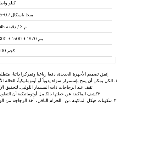
4 كيلو واط
0.5-0.7 ميجا باسكال
0.45 م 3 / دقيقة
2300 * 1500 * 1970 مم
1800 كجم
إتفق تصميم الأجهزة الجديدة، دفعا رباعيا وتمركزا ذاتيا، متطلبات ضغط الشاحنة. وتصميم معدل السرعة يحقق تماماً مجموعة من المعايير، وإرسال عملية مستقرة وسلسة، وقطع بسرعة قياسية هدف التسمية.
١. الكل يمكن أن ينتج بإستمرار سواء يدوياً أو أوتوماتيكياً، الحا
تقف عند الزجاجات ذات المسمار اللولبى. لتحقيق الإنتاج الأوتوماتيكى.وفقاً لمتطلبات إنتاج السرعة الحيوية للتحكم فى سرعة التقدم سريعا أو البطيئا, وإضفاء الطابع الإنسانى بالكامل على عملية النقل.
٢كشف الماكينة عن خطئها بالكامل أوتوماتيكية:أن التعاون مع واجهة عرض الإنسان-الحاسوب بإصداراللغات المختلفة وثلاثة ألوان من مصباح الإنذار الفورى، يمكن أن يسرع البحث عن سبب إنهيار المعدات.
٣ متكونات هيكل الماكينة من : الحزام الناقل، أخذ الزجاجة من 