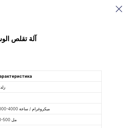
آلة تقلص الوس
арактеристика
زلد-
3000-4000 ميكروغرام / ساعة
30-500 مل