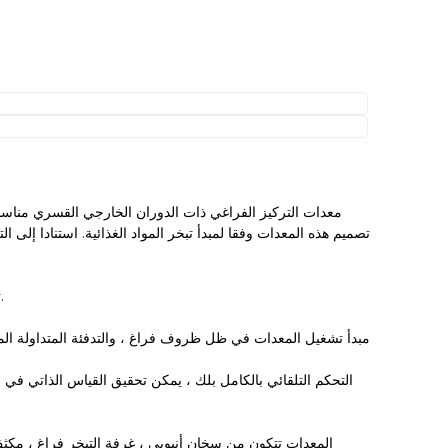
معدات التركيز الفراغي ذات الدوران الخارجي القسري مناسبة
تصميم هذه المعدات وفقا لمبدأ تبخر المواد الغذائية. استنادا إلى ا
1. تتميز المعدات بتصميم معقول ، وتخطيط وهيكل مضغوط ، وبصمة صغيرة ، وكفاءة تركيز عالية ، واستهلاك منخفض للكهرباء والبخار ومياه التبريد.
المعدات تتكون من سخان أنبوبي ، غرفة التبخر فراغ ، مكثف