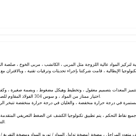
 لتركيز المواد عالية اللزوجة مثل المربى ، الكاتشب ، مربى الخوخ ، صلصة ال
لتكنولوجيا الإيطالية ، قامت شركتنا بإجراء تحديثات وترقيات تقنية ، وبالاقتران
2. اختيار ممتاز من المواد ، و سوس 304 الفولاذ المقاوم للصدأ المواد يستخدم لإنتاج خطوط الأنابيب مع سطح الاتصال المادي.
التحكم في المعلومات تنفيذ العمل المنسق للمعدات العلوية والسفلية.
 متعدد المراحل ، مضخة (مضخة تداول المواد / توريد المواد ومضخة التفريغ / 