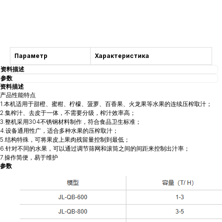
获得咨询
Параметр
Характеристика
资料描述
参数
资料描述
产品性能特点
1.本机适用于甜橙、蜜柑、柠檬、菠萝、百香果、火龙果等水果的连续压榨取汁；
2.集榨汁、去皮于一体，不需要分级，榨汁效率高；
3.整机采用304不锈钢材料制作，符合食品卫生标准；
4.设备通用性广，适合多种水果的压榨取汁；
5.结构特殊，可将果皮上果肉残留量控制到最低；
6.针对不同的水果，可以通过调节筛网和滚筒之间的间距来控制出汁率；
7.操作简便，易于维护
参数