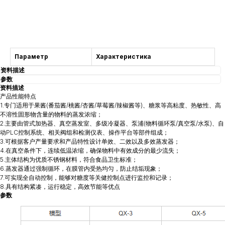
获得咨询
Параметр
Характеристика
资料描述
参数
资料描述
产品性能特点
1.专门适用于果酱(番茄酱/桃酱/杏酱/草莓酱/辣椒酱等)、糖浆等高粘度、热敏性、高
不溶性固形物含量的物料的蒸发浓缩；
2.主要由管式加热器、真空蒸发室、多级冷凝器、泵浦(物料循环泵/真空泵/水泵)、自
动PLC控制系统、相关阀组和检测仪表、操作平台等部件组成；
3.可根据客户产量要求和产品特性设计单效、二效以及多效蒸发器；
4.在真空条件下，连续低温浓缩，确保物料中有效成分的最少流失；
5.主体结构为优质不锈钢材料，符合食品卫生标准；
6.蒸发器通过强制循环，在膜管内受热均匀，防止结垢现象；
7.可实现全自动控制，能够对糖度等关健控制点进行监控和记录；
8.具有结构紧凑，运行稳定，高效节能等优点
参数