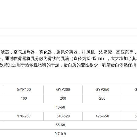
过滤器，空气加热器，雾化器，旋风分离器，排风机，浓奶罐，高压泵等
，通过喷雾器将乳分散为雾状的乳滴（直径为10-15um），大大增加了
s，故特别适用于热敏性物料的干燥，蛋白质的变性很少，乳清蛋白依然保