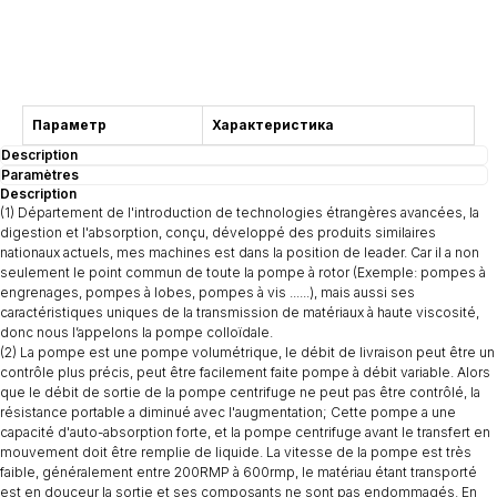
Consultation
Параметр
Характеристика
Description
Paramètres
Description
(1) Département de l'introduction de technologies étrangères avancées, la
digestion et l'absorption, conçu, développé des produits similaires
nationaux actuels, mes machines est dans la position de leader. Car il a non
seulement le point commun de toute la pompe à rotor (Exemple: pompes à
engrenages, pompes à lobes, pompes à vis ......), mais aussi ses
caractéristiques uniques de la transmission de matériaux à haute viscosité,
donc nous l’appelons la pompe colloïdale.
(2) La pompe est une pompe volumétrique, le débit de livraison peut être un
contrôle plus précis, peut être facilement faite pompe à débit variable. Alors
que le débit de sortie de la pompe centrifuge ne peut pas être contrôlé, la
résistance portable a diminué avec l'augmentation; Cette pompe a une
capacité d'auto-absorption forte, et la pompe centrifuge avant le transfert en
mouvement doit être remplie de liquide. La vitesse de la pompe est très
faible, généralement entre 200RMP à 600rmp, le matériau étant transporté
est en douceur la sortie et ses composants ne sont pas endommagés. En