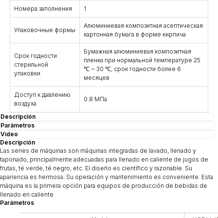
Номера заполнения
1
Алюминиевая композитная асептическая
Упаковочные формы
картонная бумага в форме кирпича
Бумажная алюминиевая композитная
Срок годности
пленка при нормальной температуре 25
стерильной
℃ ~ 30 ℃, срок годности более 6
упаковки
месяцев
Доступ к давлению
0.8 МПа
воздуха
Descripción
Parámetros
Video
Descripción
Las series de máquinas son máquinas integradas de lavado, llenado y
taponado, principalmente adecuadas para llenado en caliente de jugos de
frutas, té verde, té negro, etc. El diseño es científico y razonable. Su
apariencia es hermosa. Su operación y mantenimiento es conveniente. Esta
máquina es la primera opción para equipos de producción de bebidas de
llenado en caliente
Parámetros