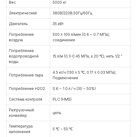
Вес
5000 кг
Электрический
380В/220В,50Гц/60Гц
Двигатель
35 кВт
Потребление
500 ± 100 л/мин (0.6 ~ 0.7 МПа),
воздуха
соединение
Потребление
водопроводной
15 л/м (0.3-0.45 МПа, ≤ 20 ℃), нить 1/2 "
воды
4.5 кг/ч (130 ± 5 ℃, 0.17 ± 0.03 МПа);
Потребление пара
Подключение
Потребление H2O2
0.6 ~ 1.0 л / ч (30 ~ 50%)
Система контроля
PLC (HM5)
Разгрузочный
цепь
конвейер
Температура
5 ℃ ~ 50 ℃
наполнения