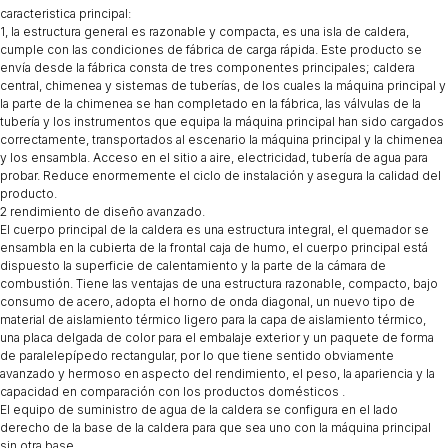
caracteristica principal:
1, la estructura general es razonable y compacta, es una isla de caldera,
cumple con las condiciones de fábrica de carga rápida. Este producto se
envía desde la fábrica consta de tres componentes principales; caldera
central, chimenea y sistemas de tuberías, de los cuales la máquina principal y
la parte de la chimenea se han completado en la fábrica, las válvulas de la
tubería y los instrumentos que equipa la máquina principal han sido cargados
correctamente, transportados al escenario la máquina principal y la chimenea
y los ensambla. Acceso en el sitio a aire, electricidad, tubería de agua para
probar. Reduce enormemente el ciclo de instalación y asegura la calidad del
producto.
2 rendimiento de diseño avanzado.
El cuerpo principal de la caldera es una estructura integral, el quemador se
ensambla en la cubierta de la frontal caja de humo, el cuerpo principal está
dispuesto la superficie de calentamiento y la parte de la cámara de
combustión. Tiene las ventajas de una estructura razonable, compacto, bajo
consumo de acero, adopta el horno de onda diagonal, un nuevo tipo de
material de aislamiento térmico ligero para la capa de aislamiento térmico,
una placa delgada de color para el embalaje exterior y un paquete de forma
de paralelepípedo rectangular, por lo que tiene sentido obviamente
avanzado y hermoso en aspecto del rendimiento, el peso, la apariencia y la
capacidad en comparación con los productos domésticos .
El equipo de suministro de agua de la caldera se configura en el lado
derecho de la base de la caldera para que sea uno con la máquina principal
sin otra base.