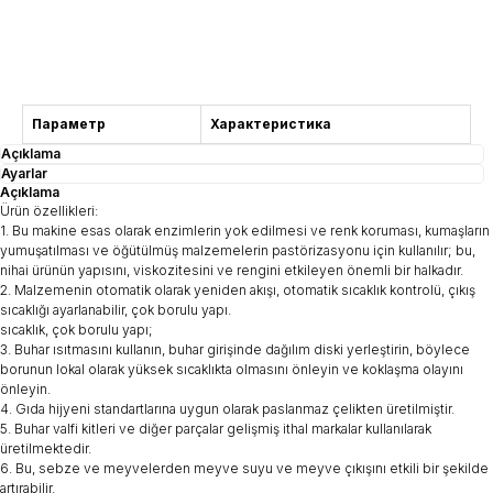
Danışma
Параметр
Характеристика
Açıklama
Ayarlar
Açıklama
Ürün özellikleri:
1. Bu makine esas olarak enzimlerin yok edilmesi ve renk koruması, kumaşların
yumuşatılması ve öğütülmüş malzemelerin pastörizasyonu için kullanılır; bu,
nihai ürünün yapısını, viskozitesini ve rengini etkileyen önemli bir halkadır.
2. Malzemenin otomatik olarak yeniden akışı, otomatik sıcaklık kontrolü, çıkış
sıcaklığı ayarlanabilir, çok borulu yapı.
sıcaklık, çok borulu yapı;
3. Buhar ısıtmasını kullanın, buhar girişinde dağılım diski yerleştirin, böylece
borunun lokal olarak yüksek sıcaklıkta olmasını önleyin ve koklaşma olayını
önleyin.
4. Gıda hijyeni standartlarına uygun olarak paslanmaz çelikten üretilmiştir.
5. Buhar valfi kitleri ve diğer parçalar gelişmiş ithal markalar kullanılarak
üretilmektedir.
6. Bu, sebze ve meyvelerden meyve suyu ve meyve çıkışını etkili bir şekilde
artırabilir.