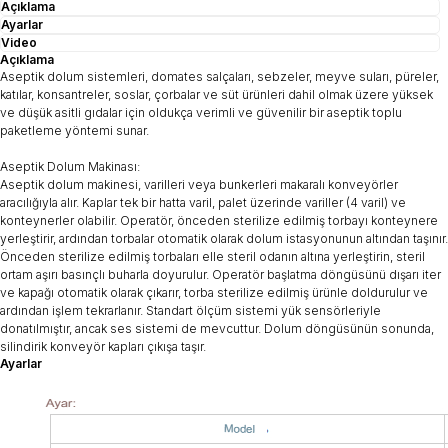
Açıklama
Ayarlar
Video
Açıklama
Aseptik dolum sistemleri, domates salçaları, sebzeler, meyve suları, püreler,
katılar, konsantreler, soslar, çorbalar ve süt ürünleri dahil olmak üzere yüksek
ve düşük asitli gıdalar için oldukça verimli ve güvenilir bir aseptik toplu
paketleme yöntemi sunar.
Aseptik Dolum Makinası:
Aseptik dolum makinesi, varilleri veya bunkerleri makaralı konveyörler
aracılığıyla alır. Kaplar tek bir hatta varil, palet üzerinde variller (4 varil) ve
konteynerler olabilir. Operatör, önceden sterilize edilmiş torbayı konteynere
yerleştirir, ardından torbalar otomatik olarak dolum istasyonunun altından taşınır.
Önceden sterilize edilmiş torbaları elle steril odanın altına yerleştirin, steril
ortam aşırı basınçlı buharla doyurulur. Operatör başlatma döngüsünü dışarı iter
ve kapağı otomatik olarak çıkarır, torba sterilize edilmiş ürünle doldurulur ve
ardından işlem tekrarlanır. Standart ölçüm sistemi yük sensörleriyle
donatılmıştır, ancak ses sistemi de mevcuttur. Dolum döngüsünün sonunda,
silindirik konveyör kapları çıkışa taşır.
Ayarlar