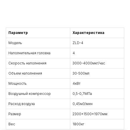
Danışma
Параметр
Характеристика
Модель
ZLD-4
Наполнительная головка
4
Скорость наполнения
3000-4000мкг/час
Объем наполнения
30-500мл
Мощность
4кВт
Воздушный компрессор
0,5-0,7МПа
Расход воздуха
0,45м3/мин
Размер
2300x1500x1970мм
Вес
1800кг