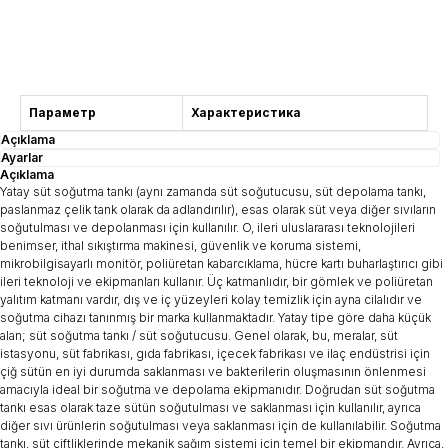
Danışma
Параметр
Характеристика
Açıklama
Ayarlar
Açıklama
Yatay süt soğutma tankı (aynı zamanda süt soğutucusu, süt depolama tankı,
paslanmaz çelik tank olarak da adlandırılır), esas olarak süt veya diğer sıvıların
soğutulması ve depolanması için kullanılır. O, ileri uluslararası teknolojileri
benimser, ithal sıkıştırma makinesi, güvenlik ve koruma sistemi,
mikrobilgisayarlı monitör, poliüretan kabarcıklama, hücre kartı buharlaştırıcı gibi
ileri teknoloji ve ekipmanları kullanır. Üç katmanlıdır, bir gömlek ve poliüretan
yalıtım katmanı vardır, dış ve iç yüzeyleri kolay temizlik için ayna cilalıdır ve
soğutma cihazı tanınmış bir marka kullanmaktadır. Yatay tipe göre daha küçük
alan; süt soğutma tankı / süt soğutucusu. Genel olarak, bu, meralar, süt
istasyonu, süt fabrikası, gıda fabrikası, içecek fabrikası ve ilaç endüstrisi için
çiğ sütün en iyi durumda saklanması ve bakterilerin oluşmasının önlenmesi
amacıyla ideal bir soğutma ve depolama ekipmanıdır. Doğrudan süt soğutma
tankı esas olarak taze sütün soğutulması ve saklanması için kullanılır, ayrıca
diğer sıvı ürünlerin soğutulması veya saklanması için de kullanılabilir. Soğutma
tankı, süt çiftliklerinde mekanik sağım sistemi için temel bir ekipmandır. Ayrıca,