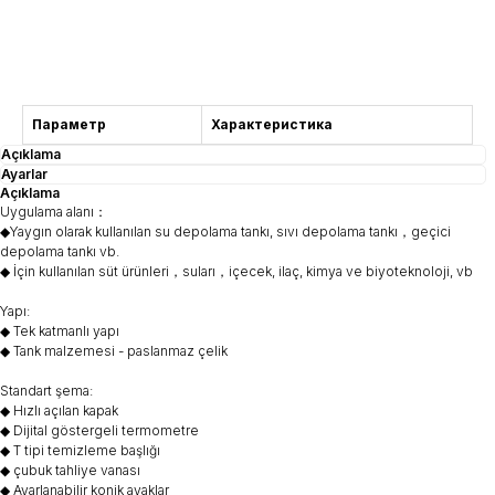
Danışma
Параметр
Характеристика
Açıklama
Ayarlar
Açıklama
Uygulama alanı：
◆Yaygın olarak kullanılan su depolama tankı, sıvı depolama tankı，geçici
depolama tankı vb.
◆ İçin kullanılan süt ürünleri，suları，içecek, ilaç, kimya ve biyoteknoloji, vb
Yapı:
◆ Tek katmanlı yapı
◆ Tank malzemesi - paslanmaz çelik
Standart şema:
◆ Hızlı açılan kapak
◆ Dijital göstergeli termometre
◆ T tipi temizleme başlığı
◆ çubuk tahliye vanası
◆ Ayarlanabilir konik ayaklar