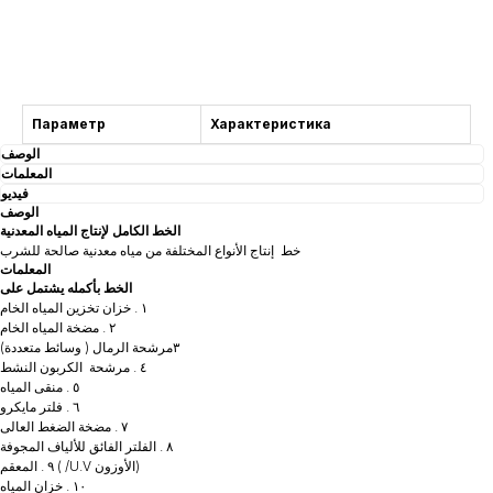
التشاور
Параметр
Характеристика
الوصف
المعلمات
فيديو
الوصف
الخط الكامل لإنتاج المياه المعدنية
خط إنتاج الأنواع المختلفة من مياه معدنية صالحة للشرب
المعلمات
الخط بأكمله يشتمل على
١ . خزان تخزين المياه الخام
٢ . مضخة المياه الخام
٣مرشحة الرمال ( وسائط متعددة)
٤ . مرشحة الكربون النشط
٥ . منقى المياه
٦ . فلتر مايكرو
٧ . مضخة الضغط العالى
٨ . الفلتر الفائق للألياف المجوفة
٩ . المعقم ( /U.V الأوزون)
١٠ . خزان المياه