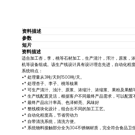
资料描述
参数
短片
资料描述
适合加工杏，李，桃等石材加工，生产清汁，浑汁，原浆，浓
机等设备组成。该生产线设计具有设计理念先进，自动化程度
系统特点：
•* 处理量从3吨/天到1500吨/天。
•* 处理杏子、李子、桃等核果
•* 可生产清汁、浊汁、原浆、浓缩汁、浓缩浆、果粉及果醋
•* 生产线配置灵活，根据客户不同最终产品需求，可以配置
•* 最终产品出汁率高、色泽鲜亮、风味好
•* 整线模块化设计，组合出不同的加工工艺。
•* 自动化程度高，节省劳动力
•* 自带清洗系统，清洗方便。
•* 系统物料接触部分全为304不锈钢材质，完全符合食品卫