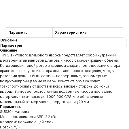
Comprar
Параметр
Характеристика
Описание
Параметры
Описание
Тип G винтового шламового насоса представляет собой нутренний
шестеренчатый винтовой шламовый насос с концентрацией объема.
Когда одновинтовой ротор в двойном спиральном отверстии статора
вращается вокруг оси статора для планетарного вращения, между
роторами должны быть созданы непрерывные, равномерные
воздухонепроницаемые камеры, константа объема будет
транспортировать от доставки всасывающей стороны до конца
вывода. Винтовые толстостенные подъемные насосы поставляют
материалы с вязкостью до 1.000.000 CPS, что обеспечивает
максимальный размер частиц твердых частиц 20 мм.
Параметры
SUS304 материал,
Мощность двигателя ABB: 2.2 кВт,
Корпус из нержавеющей стали,
Поток 5 т / ч