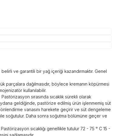
belirli ve garantili bir yağ içeriği kazandırmaktır. Genel
üçük parçalara dağılmasıdır, böylece kremanın köpürmesi
enizatör kullanılabilir.
 Pastörizasyon sırasında sıcaklık sürekli olarak
 meydana geldiğinde, pastörize edilmiş ürün işlenmemiş süt
ş yönlendirme vanasını harekete geçirir ve süt dengeleme
t ile soğutulur. Daha sonra soğutma bölümüne geçer ve
 Pastörizasyon sıcaklığı genellikle tutulur 72 - 75 ° C 15 -
sini sağlamasıdır.