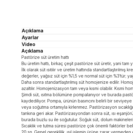
Açıklama
Ayarlar
Video
Açıklama
Pastörize süt üretim hattı
Bu üretim hattı, birkaç çeşit pastörize süt üretir, yani tam ya
İlk olarak süt ısıtılır ve üretim hattında standartlaştırılmı
değerler, yağsız süt için %1,5 ve normal süt için %3’tür; ya
Daha sonra standartlaştırılmış süt homojenize edilir. Ho
azaltılır. Homojenizasyon tam veya kısmi olabilir. Kısmi 
Şimdi süt, ısıtma bölümüne pompalanıyor ve burada pastörize
kaydediliyor. Pompa, ürünün basıncını belirli bir seviyeye
veya soğutma ortamıyla kirlenmez. Pastörizasyon sıcaklığı
tankına geri akar. Pastörizasyondan sonra süt, ısı eşan
burada buzlu su ile soğutulur. Soğuk süt, dolum makineler
Sıcaklık ve tutma süresi pastörize çok önemli faktörler belir
20 sn. Genel gereklilik, ısıl işlemin ürüne zarar vermeden