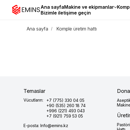
Ana sayfa
Makine ve ekipmanlar
Kompl
Bizimle iletişime geçin
Ana sayfa
Komple üretim hattı
/
Temaslar
Dona
Vücutların:
+7 (775) 330 04 05
Asepti
Makine
+90 (535) 260 18 74
+996 (221) 493 043
Üreti
+7 (921) 759 53 05
Pastör
E-posta: Info@emins.kz
Hattı