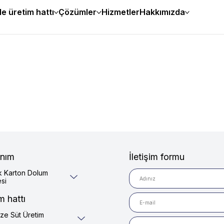
e üretim hattı
Çözümler
Hizmetler
Hakkımızda
nım
İletişim formu
k Karton Dolum
si
m hattı
ize Süt Üretim