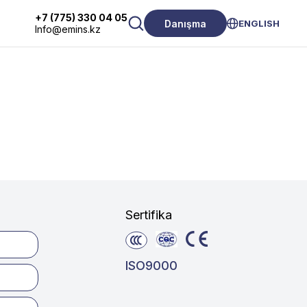
+7 (775) 330 04 05
Danışma
ENGLISH
Info@emins.kz
Sertifika
ISO9000