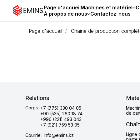
Page d'accueil
Machines et matériel
C
À propos de nous
Contactez-nous
Page d'accueil
Chaîne de production complèt
/
Relations
Matér
Corps:
+7 (775) 330 04 05
Machin
de car
+90 (535) 260 18 74
+996 (221) 493 043
Chaîn
+7 (921) 759 53 05
Ligne 
Courriel: Info@emins.kz
pasteu