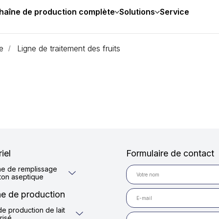
haîne de production complète
Solutions
Service
e
Ligne de traitement des fruits
/
iel
Formulaire de contact
e de remplissage
ton aseptique
e de production
de production de lait
risé