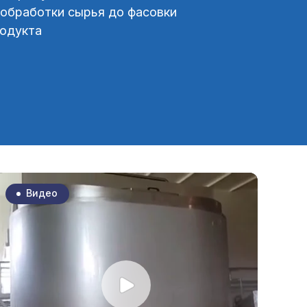
 обработки сырья до фасовки
родукта
Видео