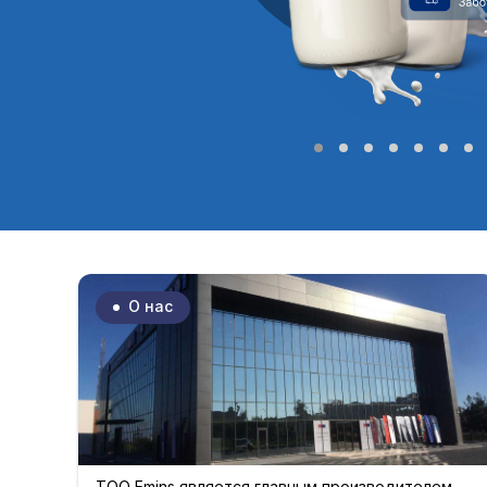
О нас
ТОО Emins является главным производителем