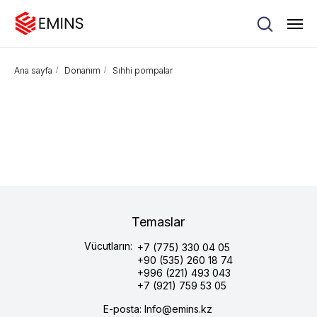
Ana sayfa
/
Donanım
/
Sıhhi pompalar
Temaslar
Vücutların:
+7 (775) 330 04 05
+90 (535) 260 18 74
+996 (221) 493 043
+7 (921) 759 53 05
E-posta: Info@emins.kz