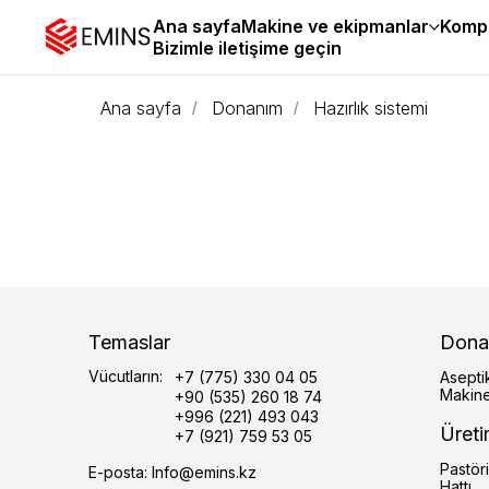
Ana sayfa
Makine ve ekipmanlar
Kompl
Bizimle iletişime geçin
Ana sayfa
Donanım
Hazırlık sistemi
/
/
Temaslar
Dona
Vücutların:
+7 (775) 330 04 05
Asepti
Makine
+90 (535) 260 18 74
+996 (221) 493 043
Üreti
+7 (921) 759 53 05
Pastör
E-posta: Info@emins.kz
Hattı