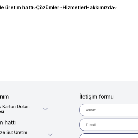
e üretim hattı
Çözümler
Hizmetler
Hakkımızda
nım
İletişim formu
k Karton Dolum
si
m hattı
ize Süt Üretim