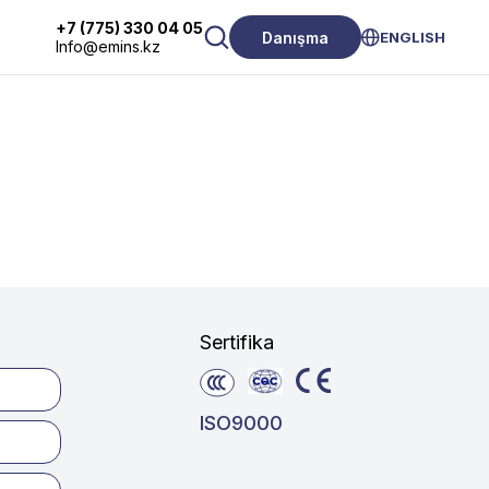
+7 (775) 330 04 05
Danışma
ENGLISH
Info@emins.kz
Sertifika
ISO9000