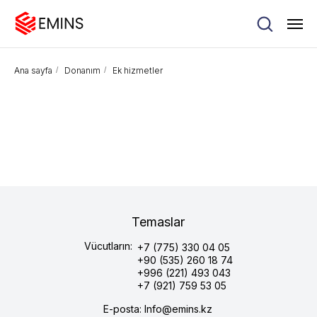
Ana sayfa
/
Donanım
/
Ek hizmetler
Temaslar
Vücutların:
+7 (775) 330 04 05
+90 (535) 260 18 74
+996 (221) 493 043
+7 (921) 759 53 05
E-posta: Info@emins.kz