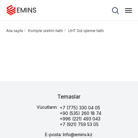
Ana sayfa
/
Komple üretim hattı
/
UHT Süt işleme hattı
Temaslar
Vücutların:
+7 (775) 330 04 05
+90 (535) 260 18 74
+996 (221) 493 043
+7 (921) 759 53 05
E-posta: Info@emins.kz