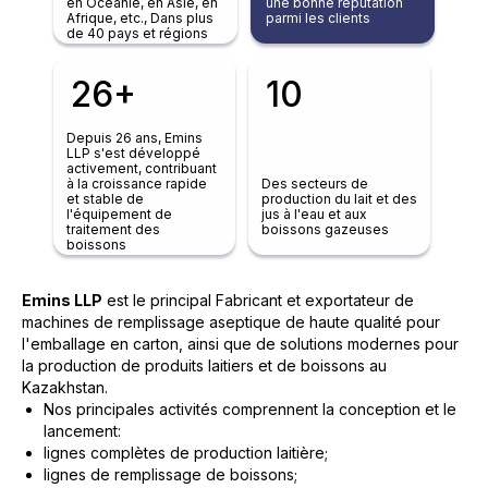
en Océanie, en Asie, en
une bonne réputation
Afrique, etc., Dans plus
parmi les clients
de 40 pays et régions
26+
10
Depuis 26 ans, Emins
LLP s'est développé
activement, contribuant
à la croissance rapide
Des secteurs de
et stable de
production du lait et des
l'équipement de
jus à l'eau et aux
traitement des
boissons gazeuses
boissons
Emins LLP
est le principal Fabricant et exportateur de
machines de remplissage aseptique de haute qualité pour
l'emballage en carton, ainsi que de solutions modernes pour
la production de produits laitiers et de boissons au
Kazakhstan.
Nos principales activités comprennent la conception et le
lancement:
lignes complètes de production laitière;
lignes de remplissage de boissons;