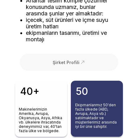
Anahtar teslim komple çözümler
konusunda uzmanız, bunlar
arasında şunlar yer almaktadır:
içecek, süt ürünleri ve içme suyu
üretim hatları
ekipmanların tasarımı, üretimi ve
montajı
Şirket Profili
40+
50
Ekipmanlarımız 50'den
Makinelerimizin
fazla ülkede (ABD,
Amerika, Avrupa,
Avrupa, Asya vb.)
Okyanusya, Asya, Afrika
satılmaktadır ve
vb. ülkelere ihracatında
müşterilerimiz arasında
deneyimimiz var, 40'tan
iyi bir üne sahiptir.
fazla ülke ve bölgede.