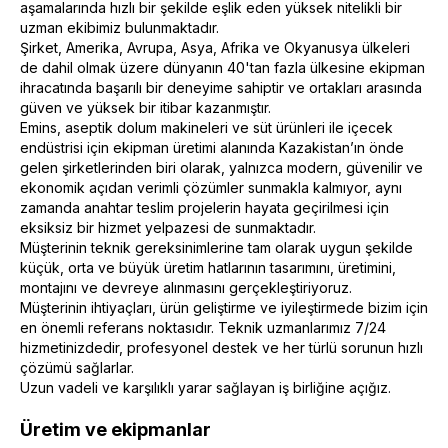
aşamalarında hızlı bir şekilde eşlik eden yüksek nitelikli bir
uzman ekibimiz bulunmaktadır.
Şirket, Amerika, Avrupa, Asya, Afrika ve Okyanusya ülkeleri
de dahil olmak üzere dünyanın 40'tan fazla ülkesine ekipman
ihracatında başarılı bir deneyime sahiptir ve ortakları arasında
güven ve yüksek bir itibar kazanmıştır.
Emins, aseptik dolum makineleri ve süt ürünleri ile içecek
endüstrisi için ekipman üretimi alanında Kazakistan’ın önde
gelen şirketlerinden biri olarak, yalnızca modern, güvenilir ve
ekonomik açıdan verimli çözümler sunmakla kalmıyor, aynı
zamanda anahtar teslim projelerin hayata geçirilmesi için
eksiksiz bir hizmet yelpazesi de sunmaktadır.
Müşterinin teknik gereksinimlerine tam olarak uygun şekilde
küçük, orta ve büyük üretim hatlarının tasarımını, üretimini,
montajını ve devreye alınmasını gerçekleştiriyoruz.
Müşterinin ihtiyaçları, ürün geliştirme ve iyileştirmede bizim için
en önemli referans noktasıdır. Teknik uzmanlarımız 7/24
hizmetinizdedir, profesyonel destek ve her türlü sorunun hızlı
çözümü sağlarlar.
Uzun vadeli ve karşılıklı yarar sağlayan iş birliğine açığız.
Üretim ve ekipmanlar