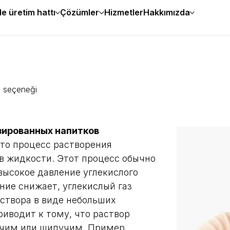
e üretim hattı
Çözümler
Hizmetler
Hakkımızda
e seçeneği
зированных напитков
это процесс растворения
 в жидкости. Этот процесс обычно
высокое давление углекислого
ение снижает, углекислый газ
аствора в виде небольших
риводит к тому, что раствор
учим или шипучим. Пример