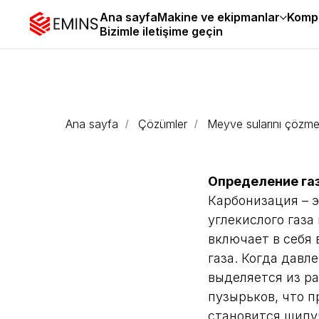
Ana sayfa
Makine ve ekipmanlar
Kompl
Bizimle iletişime geçin
Ana sayfa
Çözümler
Meyve sularını çözm
/
/
Определение га
Карбонизация – 
углекислого газа
включает в себя 
газа. Когда давл
выделяется из р
пузырьков, что п
становится шип