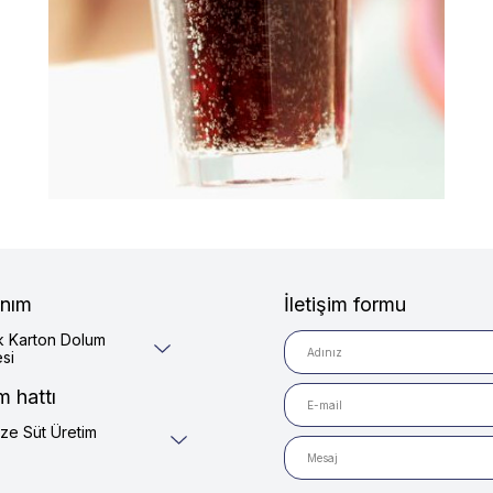
nım
İletişim formu
k Karton Dolum
si
m hattı
ize Süt Üretim