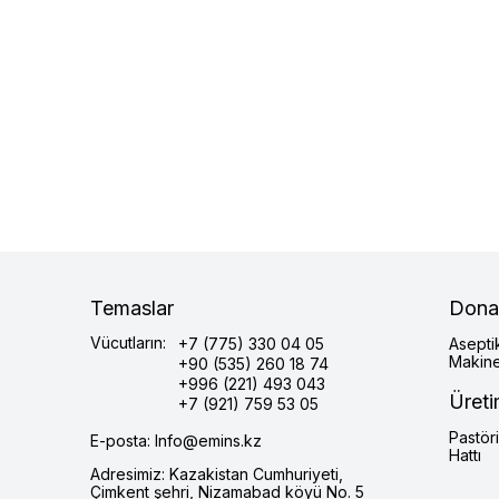
Temaslar
Dona
Vücutların:
+7 (775) 330 04 05
Asepti
Makine
+90 (535) 260 18 74
+996 (221) 493 043
Üreti
+7 (921) 759 53 05
Pastör
E-posta: Info@emins.kz
Hattı
Adresimiz: Kazakistan Cumhuriyeti,
Çimkent şehri, Nizamabad köyü No. 5