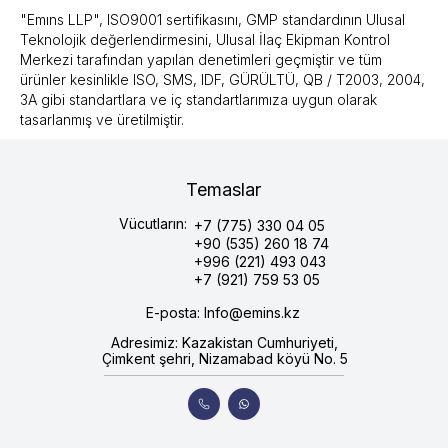
"Emıns LLP", ISO9001 sertifikasını, GMP standardının Ulusal
Teknolojik değerlendirmesini, Ulusal İlaç Ekipman Kontrol
Merkezi tarafından yapılan denetimleri geçmiştir ve tüm
ürünler kesinlikle ISO, SMS, IDF, GÜRÜLTÜ, QB / T2003, 2004,
3A gibi standartlara ve iç standartlarımıza uygun olarak
tasarlanmış ve üretilmiştir.
Temaslar
Vücutların:
+7 (775) 330 04 05
+90 (535) 260 18 74
+996 (221) 493 043
+7 (921) 759 53 05
E-posta: Info@emins.kz
Adresimiz: Kazakistan Cumhuriyeti,
Çimkent şehri, Nizamabad köyü No. 5