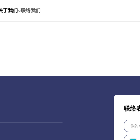
关于我们
联络我们
联络