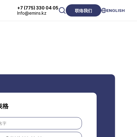
+7 (775) 330 04 05
联络我们
ENGLISH
Info@emins.kz
表格