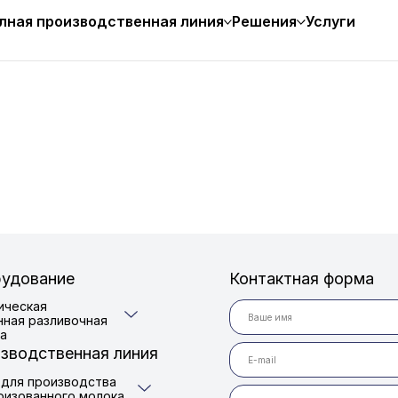
лная производственная линия
Решения
Услуги
удование
Контактная форма
ическая
нная разливочная
а
зводственная линия
 для производства
ризованного молока